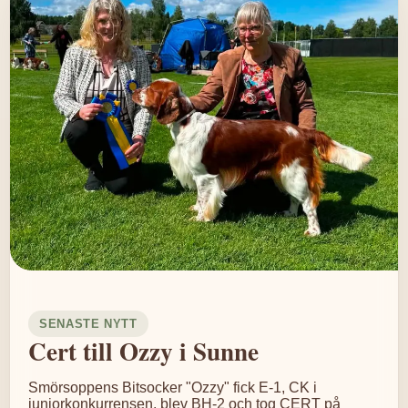
SENASTE NYTT
Cert till Ozzy i Sunne
Smörsoppens Bitsocker "Ozzy" fick E-1, CK i
juniorkonkurrensen, blev BH-2 och tog CERT på